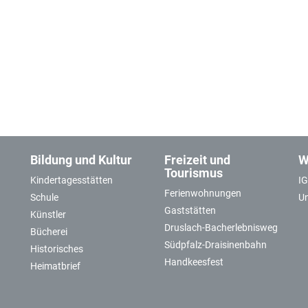
Bildung und Kultur
Freizeit und
W
Tourismus
Kindertagesstätten
I
Ferienwohnungen
Schule
U
Gaststätten
Künstler
Druslach-Bacherlebnisweg
Bücherei
Südpfalz-Draisinenbahn
Historisches
Handkeesfest
Heimatbrief