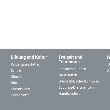
Bildung und Kultur
Freizeit und
W
Tourismus
Kindertagesstätten
I
Ferienwohnungen
Schule
U
Gaststätten
Künstler
Druslach-Bacherlebnisweg
Bücherei
Südpfalz-Draisinenbahn
Historisches
Handkeesfest
Heimatbrief