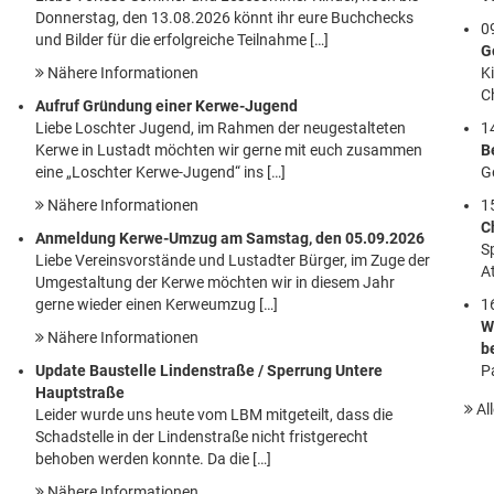
Donnerstag, den 13.08.2026 könnt ihr eure Buchchecks
0
und Bilder für die erfolgreiche Teilnahme […]
G
Nähere Informationen
K
C
Aufruf Gründung einer Kerwe-Jugend
Liebe Loschter Jugend, im Rahmen der neugestalteten
1
Kerwe in Lustadt möchten wir gerne mit euch zusammen
B
eine „Loschter Kerwe-Jugend“ ins […]
G
Nähere Informationen
1
C
Anmeldung Kerwe-Umzug am Samstag, den 05.09.2026
S
Liebe Vereinsvorstände und Lustadter Bürger, im Zuge der
At
Umgestaltung der Kerwe möchten wir in diesem Jahr
gerne wieder einen Kerweumzug […]
1
W
Nähere Informationen
b
Update Baustelle Lindenstraße / Sperrung Untere
P
Hauptstraße
Al
Leider wurde uns heute vom LBM mitgeteilt, dass die
Schadstelle in der Lindenstraße nicht fristgerecht
behoben werden konnte. Da die […]
Nähere Informationen