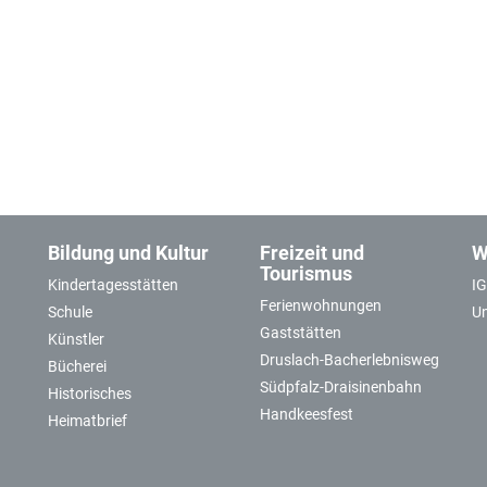
Bildung und Kultur
Freizeit und
W
Tourismus
Kindertagesstätten
I
Ferienwohnungen
Schule
U
Gaststätten
Künstler
Druslach-Bacherlebnisweg
Bücherei
Südpfalz-Draisinenbahn
Historisches
Handkeesfest
Heimatbrief